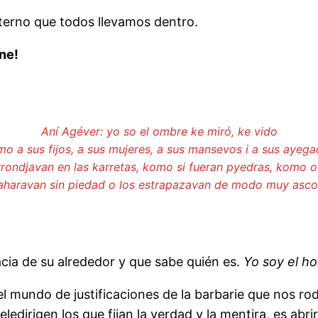
nterno que todos llevamos dentro.
rne!
Aní Agéver: yo so el ombre ke miró, ke vido
o a sus fijos, a sus mujeres, a sus mansevos i a sus ayeg
rrondjavan en las karretas, komo si fueran pyedras, komo o
 aharavan sin piedad o los estrapazavan de modo muy asc
cia de su alrededor y que sabe quién es.
Yo soy el ho
l mundo de justificaciones de la barbarie que nos rod
dirigen los que fijan la verdad y la mentira, es abrir