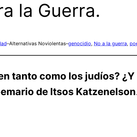
a la Guerra.
dad
–
Alternativas Noviolentas
–
genocidio
, 
No a la guerra
, 
poe
en tanto como los judíos? ¿Y 
oemario de Itsos Katzenelson