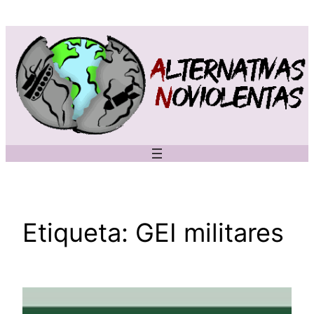
Saltar
al
contenido
Etiqueta:
GEI militares