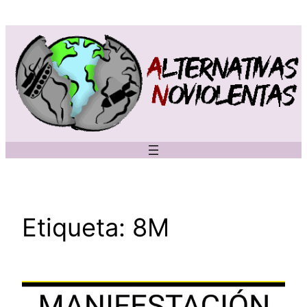
Saltar
al
contenido
Etiqueta:
8M