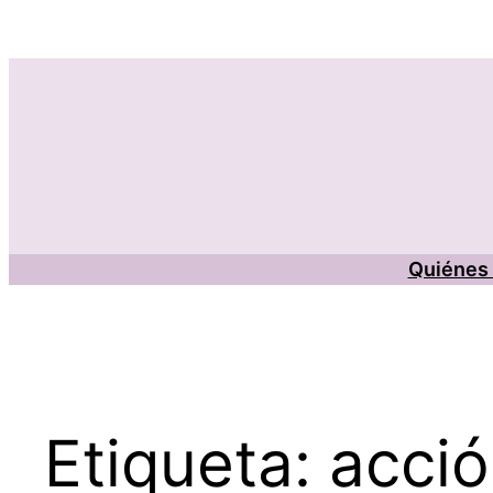
Saltar
al
contenido
Quiénes
Etiqueta:
acció