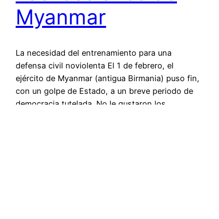
Myanmar
La necesidad del entrenamiento para una
defensa civil noviolenta El 1 de febrero, el
ejército de Myanmar (antigua Birmania) puso fin,
con un golpe de Estado, a un breve periodo de
democracia tutelada. No le gustaron los
resultados de las últimas elecciones en las que la
Liga Nacional por la Democracia (LND) de Aung
San…
9 de mayo de 2021
←
Página anterior