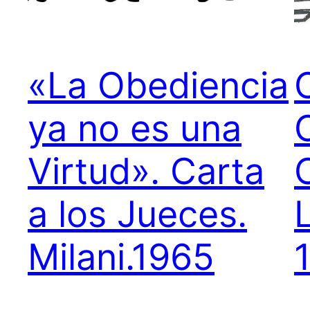
«La Obediencia
ya no es una
Virtud». Carta
a los Jueces.
Milani.1965