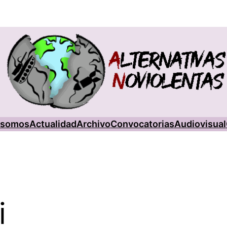
 somos
Actualidad
Archivo
Convocatorias
Audiovisual
i