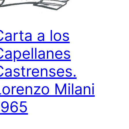
Carta a los
Capellanes
Castrenses.
Lorenzo Milani
1965