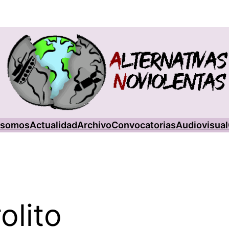
 somos
Actualidad
Archivo
Convocatorias
Audiovisual
olito